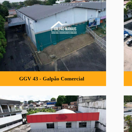
Oportunidade de investimento! Galpão com excelente
infraestrutura apto para diversas atividades comerciais.
R$ 12.000.000,00
Ver Detalhes »
GGV 43 - Galpão Comercial
GMV 42 - Galpão Comercial
Ativo comercial disponível para venda. Confira essa
oportunidade!