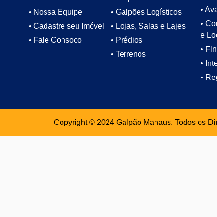
• Av
• Nossa Equipe
• Galpões Logísticos
• Co
• Cadastre seu Imóvel
• Lojas, Salas e Lajes
e Lo
• Fale Consoco
• Prédios
• Fi
• Terrenos
• In
• Re
Copyright © 2024 Galpão Manaus. Todos os Di