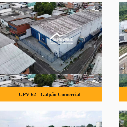
GPV 62 - Galpão Comercial
Excelente oportunidade de galpão comercial
disponível para venda, imóvel localizado próximo ao
Distrito Industrial de Manaus.
R$ 4.000.000,00
Ver Detalhes »
GPV 62 - Galpão Comercial
GGV 43 - Galpão Comercial