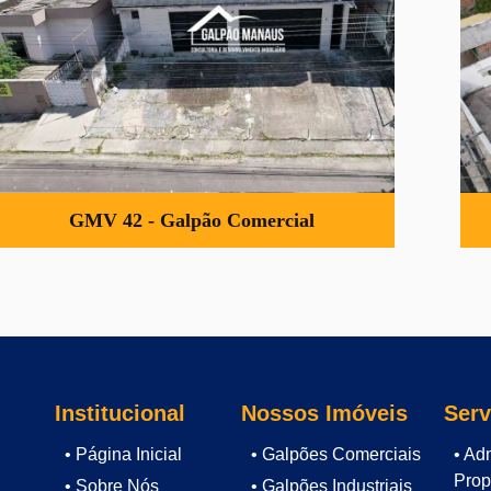
R$ 3.500.000,00
Ver Detalhes »
GMV 42 - Galpão Comercial
Institucional
Nossos Imóveis
Serv
• Página Inicial
• Galpões Comerciais
• Ad
Prop
• Sobre Nós
• Galpões Industriais